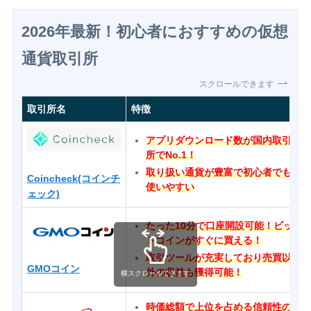
2026年最新！初心者におすすめの仮想
通貨取引所
スクロールできます
取引所名
特徴
アプリダウンロード数が国内取引
所でNo.1！
取り扱い通貨が豊富で初心者でも
Coincheck(コインチ
使いやすい
ェック)
たった10分で口座開設可能！ビッ
トコインがすぐに買える！
取引ツールが充実しており売買以
GMOコイン
外の収益も獲得可能！
横スクロールできます
時価総額で上位を占める信頼性の