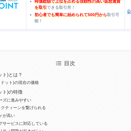
時価総額で上位を占める信頼性の高い仮想通貨
を取引
できる取引所！
公
初心者でも簡単に始められて500円から
取引可
能！
目次
ット)とは？
カドット)の現在の価格
ット)の特徴
ーズに進みやすい
ックティーンを繋げられる
ィが高い
グサービスに対応している