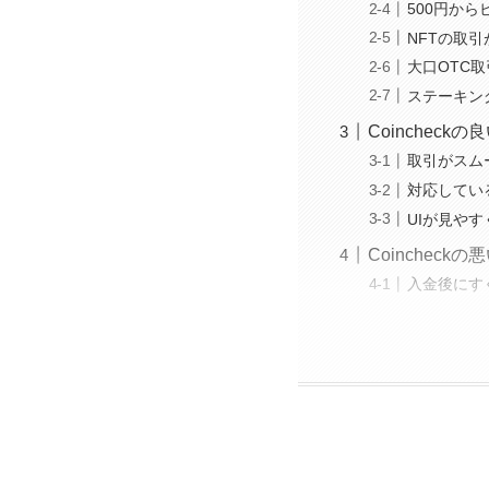
500円か
NFTの取
大口OTC
ステーキン
Coincheck
取引がスム
対応してい
UIが見や
Coincheck
入金後にす